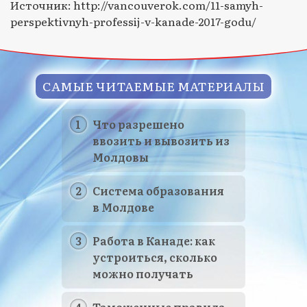
Источник: http://vancouverok.com/11-samyh-
perspektivnyh-professij-v-kanade-2017-godu/
САМЫЕ ЧИТАЕМЫЕ МАТЕРИАЛЫ
Что разрешено
ввозить и вывозить из
Молдовы
Система образования
в Молдове
Работа в Канаде: как
устроиться, сколько
можно получать
Таможенные правила