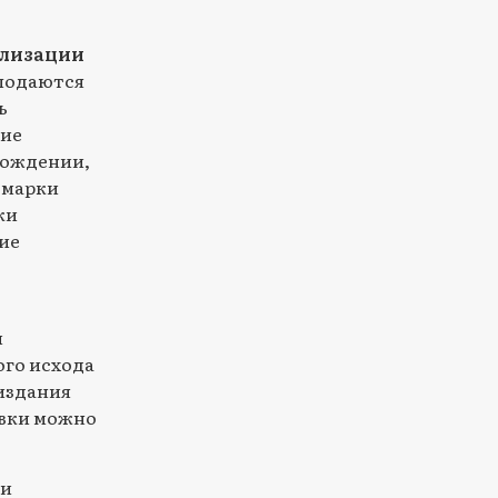
ализации
 подаются
ь
ние
рождении,
 марки
ки
ие
и
ого исхода
 издания
явки можно
ии