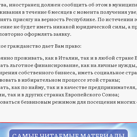
ва, иностранец должен сообщить об этом в муницип
живания в течение 6 месяцев с момента получения ув
нять присягу на верность Республике. По истечении э
ение не будет иметь никакой юридической силы, а 
повторно оформлять заявку.
ое гражданство дает Вам право:
янно проживать, как в Италии, так и в любой стране 
ать льготное финансирование, как на личные нужды, 
рения собственного бизнеса, иметь социальное стра
вовать в избирательном процессе этой страны;
ать, как по найму, так и в качестве предпринимателя, 
и, так и в других странах Европейского Союза;
оваться безвизовым режимом для посещения многих 
САМЫЕ ЧИТАЕМЫЕ МАТЕРИАЛЫ