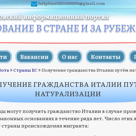
helpline080088888@gmail.com
овский информационный портал
ОВАНИЕ В СТРАНЕ И ЗА РУБЕ
ти
Вакансии
О нас
Контакты
бота
Страны ЕС
Получение гражданства Италии путём н
ЛУЧЕНИЕ ГРАЖДАНСТВА ИТАЛИИ ПУ
НАТУРАЛИЗАЦИИ
ы могут получить гражданство Италии в случае про
законных основаниях в течение ряда лет. Число этих 
т страны происхождения мигранта: