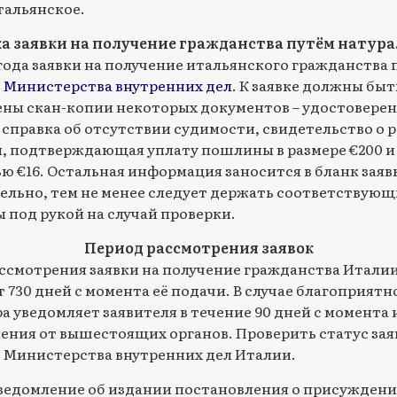
тальянское.
а заявки на получение гражданства путём натур
5 года заявки на получение итальянского гражданства
 Министерства внутренних дел
. К заявке должны быт
ны скан-копии некоторых документов – удостовере
 справка об отсутствии судимости, свидетельство о 
, подтверждающая уплату пошлины в размере €200 и
ю €16. Остальная информация заносится в бланк заяв
ельно, тем не менее следует держать соответствующ
 под рукой на случай проверки.
Период рассмотрения заявок
ссмотрения заявки на получение гражданства Итали
 730 дней с момента её подачи. В случае благоприятн
а уведомляет заявителя в течение 90 дней с момента
ения от вышестоящих органов. Проверить статус за
т Министерства внутренних дел Италии.
ведомление об издании постановления о присужден