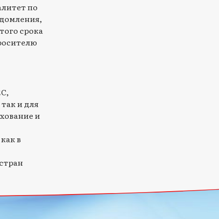
алитет по
едомления,
того срока
просителю
ЕС,
так и для
хование и
как в
стран