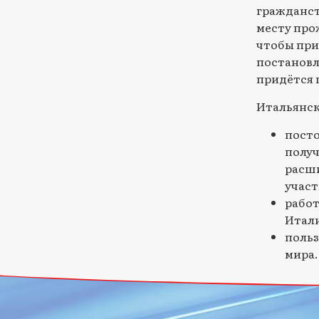
гражданст
месту про
чтобы при
постановл
придётся 
Итальянск
посто
получ
расши
участ
работ
Итали
польз
мира.