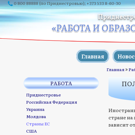
0 800 88888
(по Приднестровью);
+373 533 8-60-30
Приднестр
«РАБОТА И ОБРАЗ
Главная
Новос
Главная
Ра
ПО
РАБОТА
Приднестровье
Российская Федерация
Украина
Иностранц
Молдова
стране на 
Страны ЕС
зависит о
США