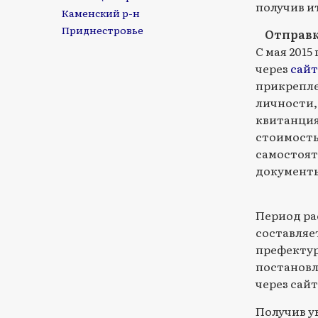
получив и
Каменский р-н
Приднестровье
Отправк
С мая 201
через
сайт
прикрепле
личности,
квитанция
стоимость
самостоят
документы
Период ра
составляет
префектур
постановл
через сай
Получив у