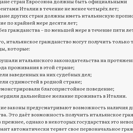
дане стран Евросоюза должны быть официальными
ентами Италии в течение не менее четырёх лет;
ане других стран должны иметь итальянскую пропис
ие по крайней мере десяти лет;
без гражданства – по меньшей мере в течение пяти ле
го, итальянское гражданство могут получить только 
ы, которые:
рушали итальянского законодательства на протяжен
да проживания в этой стране;
ели заведенных на них судебных дел;
ели судимостей в родной стране;
монстрировали благопристойное поведение;
ердили дальнейшее желание проживать в Италии.
ие законы предусматривают возможность наличия д
ва. Это даёт возможность получить итальянское гра
в прежнее, однако в некоторых государствах это нев
рант автоматически теряет свое первоначальное гра