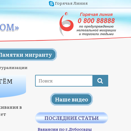
Горячая Линия
ЖОМ»
Памятки мигранту
атурализации
ТЁМ
Наше видео
живания в
лет
ПОСЛЕДНИЕ СТАТЬИ
Вакансии по г.Дубоссары