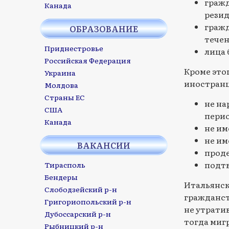
граж
Канада
резид
гражд
ОБРАЗОВАНИЕ
течен
Приднестровье
лица 
Российская Федерация
Кроме это
Украина
иностранц
Молдова
Страны ЕС
не на
США
перио
Канада
не им
не им
ВАКАНСИИ
проде
подтв
Тирасполь
Бендеры
Итальянск
Слободзейский р-н
гражданст
Григориопольский р-н
не утрати
Дубоссарский р-н
тогда миг
Рыбницкий р-н