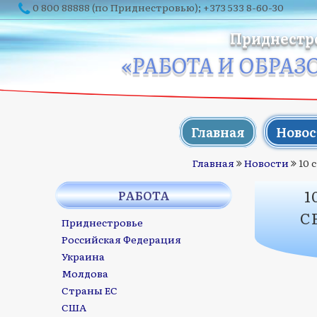
0 800 88888
(по Приднестровью);
+373 533 8-60-30
Приднестр
«РАБОТА И ОБРАЗ
Главная
Новос
Главная
Новости
10 
1
РАБОТА
С
Приднестровье
Российская Федерация
Украина
Молдова
Страны ЕС
США