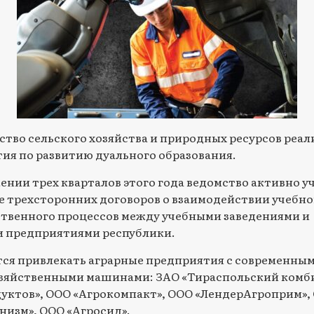
тво сельского хозяйства и природных ресурсов реал
ия по развитию дуального образования.
ении трех кварталов этого года ведомство активно уч
е трехсторонних договоров о взаимодействии учебно
твенного процессов между учебными заведениями и
 предприятиями республики.
ся привлекать аграрные предприятия с современны
зяйственными машинами: ЗАО «Тираспольский комб
уктов», ООО «Агрокомпакт», ООО «ЛендерАгроприм»,
низм», ООО «Агросид».