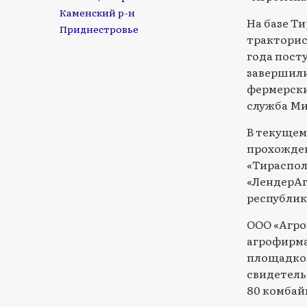
Каменский р-н
На базе Т
Приднестровье
тракторис
года посту
завершили
фермерски
служба М
В текущем
прохожден
«Тираспол
«ЛендерАг
республик
ООО «Агро
агрофирма
площадкой
свидетель
80 комбай