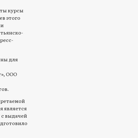
ыты курсы
ев этого
 и
стьянско-
ресс-
ены для
», ООО
тов.
бретаемой
я является
 с выдачей
одготовило