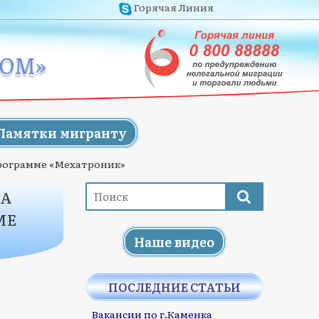
Горячая Линия
ЖОМ»
Памятки мигранту
программе «Мехатроник»
НА
МЕ
Наше видео
ПОСЛЕДНИЕ СТАТЬИ
Вакансии по г.Каменка