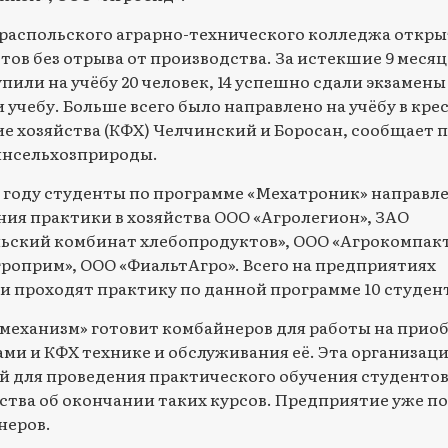
ираспольского аграрно-технического колледжа откр
тов без отрыва от производства. За истекшие 9 месяц
пили на учёбу 20 человек, 14 успешно сдали экзамены
 учебу. Больше всего было направлено на учёбу в кре
е хозяйства (КФХ) Челчинский и Боросан, сообщает п
инсельхозприроды.
 году студенты по программе «Мехатроник» направл
ия практики в хозяйства ООО «Агролегион», ЗАО
ьский комбинат хлебопродуктов», ООО «Агрокомпакт
роприм», ООО «ФиальтАгро». Всего на предприятиях
и проходят практику по данной программе 10 студен
механизм» готовит комбайнеров для работы на прио
ми и КФХ технике и обслуживания её. Эта организаци
 для проведения практического обучения студентов
ства об окончании таких курсов. Предприятие уже п
неров.