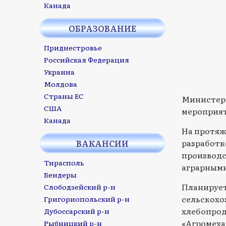
Канада
ОБРАЗОВАНИЕ
Приднестровье
Российская Федерация
Украина
Молдова
Страны ЕС
Министерс
США
мероприят
Канада
На протяж
разработк
ВАКАНСИИ
производс
Тирасполь
аграрными
Бендеры
Планирует
Слободзейский р-н
сельскохо
Григориопольский р-н
хлебопрод
Дубоссарский р-н
«Агромеха
Рыбницкий р-н