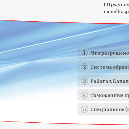
https://no
na-selhozp
Что разрешено
Система образ
Работа в Канад
Таможенные п
Специальное (