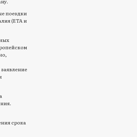
ну.
ые поездки
алия (ETA и
ьных
вропейском
но,
 заявление
и
а
ния.
ения срока
.