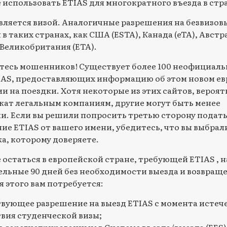
 использовать ETIAS для многократного въезда в стра
является визой. Аналогичные разрешения на безвизов
в таких странах, как США (ESTA), Канада (eTA), Австр
и Великобритания (ETA).
тесь мошенников! Существует более 100 неофициал
IAS, предоставляющих информацию об этом новом е
и на поездки. Хотя некоторые из этих сайтов, вероят
ат легальным компаниям, другие могут быть менее
. Если вы решили попросить третью сторону подать
ние ETIAS от вашего имени, убедитесь, что вы выбрал
а, которому доверяете.
 остаться в европейской стране, требующей ETIAS , н
льные 90 дней без необходимости выезда и возвраще
 этого вам потребуется:
вующее разрешение на выезд ETIAS с момента истеч
вия студенческой визы;
ь зарегистрированным в Системе въезда/выезда (EES)