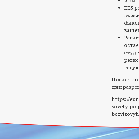
EES р
въезж
фикси
вашег
Регис
остае
студе
регис
госуд
После тог
дни разре
https://eu
sovety-po-
bezvizovyh