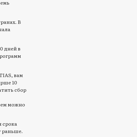
семь
ранах. В
чала
0 дней в
программ
TIAS, вам
арше 10
атить сбор
нем можно
я срока
т раньше.