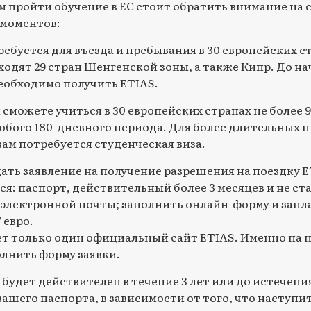
пройти обучение в ЕС стоит обратить внимание на 
моментов:
ебуется для въезда и пребывания в 30 европейских ст
ходят 29 стран Шенгенской зоны, а также Кипр. До на
еобходимо получить ETIAS.
 сможете учиться в 30 европейских странах не более 9
юбого 180-дневного периода. Для более длительных 
вам потребуется студенческая виза.
ать заявление на получение разрешения на поездку E
я: паспорт, действительный более 3 месяцев и не ст
с электронной почты; заполнить онлайн-форму и запл
 евро.
т только один официальный сайт ETIAS. Именно на 
олнить форму заявки.
будет действителен в течение 3 лет или до истечени
вашего паспорта, в зависимости от того, что наступи