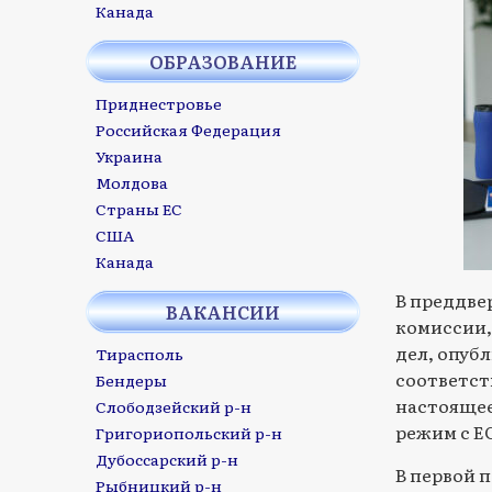
Канада
ОБРАЗОВАНИЕ
Приднестровье
Российская Федерация
Украина
Молдова
Страны ЕС
США
Канада
В преддве
ВАКАНСИИ
комиссии,
дел, опуб
Тирасполь
соответст
Бендеры
настоящее
Слободзейский р-н
режим с ЕС
Григориопольский р-н
Дубоссарский р-н
В первой п
Рыбницкий р-н