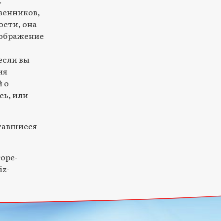
венников,
ости, она
зображение
если вы
ия
 о
сь, или
ставшиеся
rope-
iz-