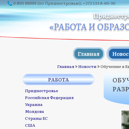
0 800 88888
(по Приднестровью);
+373 533 8-60-30
Приднестр
«РАБОТА И ОБРАЗ
Главная
Новос
Главная
Новости
Обучение в Е
ОБУ
РАБОТА
РАЗ
Приднестровье
Российская Федерация
Украина
Молдова
Страны ЕС
США