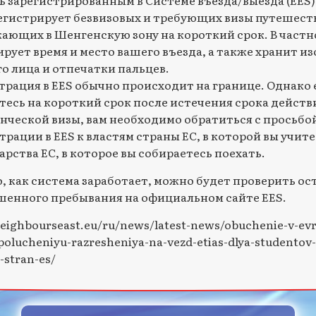
егистрирует безвизовых и требующих визы путешест
ающих в Шенгенскую зону на короткий срок. В частн
рует время и место вашего въезда, а также хранит и
о лица и отпечатки пальцев.
трация в EES обычно происходит на границе. Однако 
тесь на короткий срок после истечения срока действ
нческой визы, вам необходимо обратиться с просьбой
трации в EES к властям страны ЕС, в которой вы учите
арства ЕС, в которое вы собираетесь поехать.
о, как система заработает, можно будет проверить о
шенного пребывания на официальном сайте EES.
neighbourseast.eu/ru/news/latest-news/obuchenie-v-ev
polucheniyu-razresheniya-na-vezd-etias-dlya-studentov-
-stran-es/