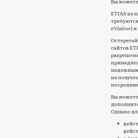
Вы можете
ETIAS не 
требуются 
eVisitor) 
Остерегай
сайтов ET
разрешени
принадлеж
надежными
на получе
посредник
Вы можете
дополните
Однако для
дейст
дейст
и быт