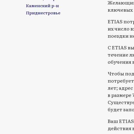
Желающим 
Каменский р-н
ключевых 
Приднестровье
ETIAS потр
их число в
поездки н
С ETIAS вы
течение л
обучения 
Чтобы под
потребуетс
лет; адре
в размере 7
Существуе
будет зап
Ваш ETIAS 
действия 