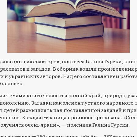
зала один из соавторов, поэтесса Галина Гурски, кни
 рассказов и загадок. В сборник вошли произведения 
х и украинских авторов. Над его составлением работ
 человек.
и темами книги являются родной край, природа, ува
поколению. Загадки как элемент устного народного 
т детей размышлять над поставленной задачей и при
ешению. Каждая страница проиллюстрирована. «Со
олучился очень ярким», — пояснила Галина Гурски.
ги составляет 350 экземпляров, объём — 287 страниц.