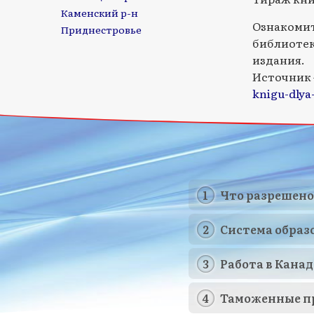
Каменский р-н
Ознакомит
Приднестровье
библиотек
издания.
Источник
knigu-dlya
Что разрешено
Система образ
Работа в Канад
Таможенные п