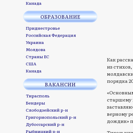
Канада
ОБРАЗОВАНИЕ
Приднестровье
Российская Федерация
Украина
Молдова
Страны ЕС
Как расска
США
из стихов,
Канада
молдавски
порядка 20
ВАКАНСИИ
«Основным
Тирасполь
старшему 
Бендеры
заставляю
Слободзейский р-н
верному р
Григориопольский р-н
дождик» п
Дубоссарский р-н
Рыбницкий р-н
Тираж кни