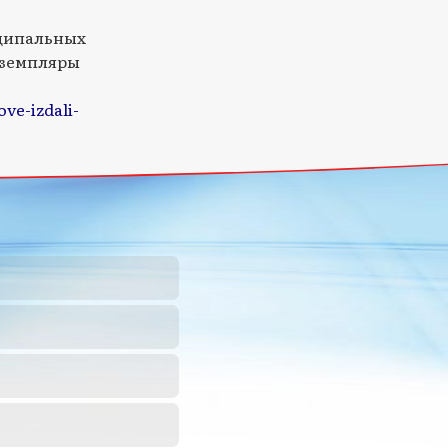
иципальных
кземпляры
ve-izdali-