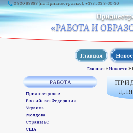
0 800 88888
(по Приднестровью);
+373 533 8-60-30
Приднестр
«РАБОТА И ОБРАЗ
Главная
Новос
Главная
Новости
ПРИ
РАБОТА
ДЛЯ
Приднестровье
Российская Федерация
Украина
Молдова
Страны ЕС
США